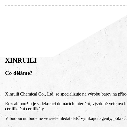
XINRUILI
Co děláme?
Xinruili Chemical Co., Ltd. se specializuje na výrobu barev na pří
Rozsah použití je v dekoraci domácích interiérů, výzdobě veřejnýc
certifikační certifikáty.
V budoucnu budeme ve světě hledat další vynikající agenty, pokračov