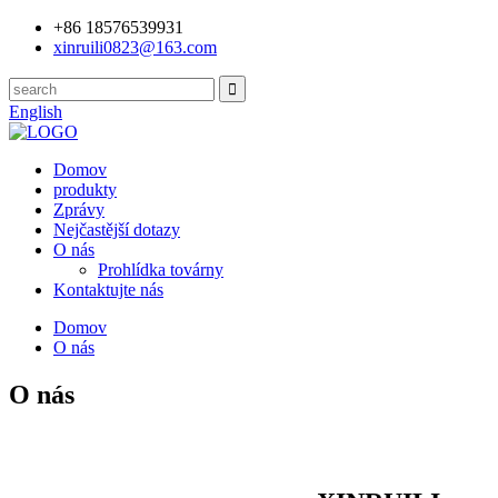
+86 18576539931
xinruili0823@163.com
English
Domov
produkty
Zprávy
Nejčastější dotazy
O nás
Prohlídka továrny
Kontaktujte nás
Domov
O nás
O nás