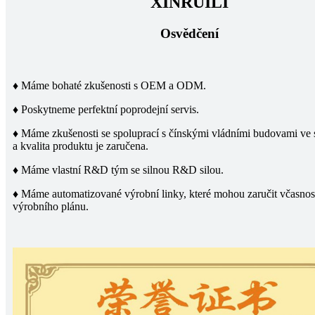
XINRUILI
Osvědčení
♦ Máme bohaté zkušenosti s OEM a ODM.
♦ Poskytneme perfektní poprodejní servis.
♦ Máme zkušenosti se spoluprací s čínskými vládními budovami ve 
a kvalita produktu je zaručena.
♦ Máme vlastní R&D tým se silnou R&D silou.
♦ Máme automatizované výrobní linky, které mohou zaručit včasnos
výrobního plánu.