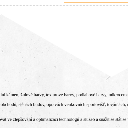
rodní kámen, žulové barvy, texturové barvy, podlahové barvy, mikroceme
h obchodů, stěnách budov, opravách venkovních sportovišť, továrnách,
at ve zlepšování a optimalizaci technologií a služeb a snažit se stát s