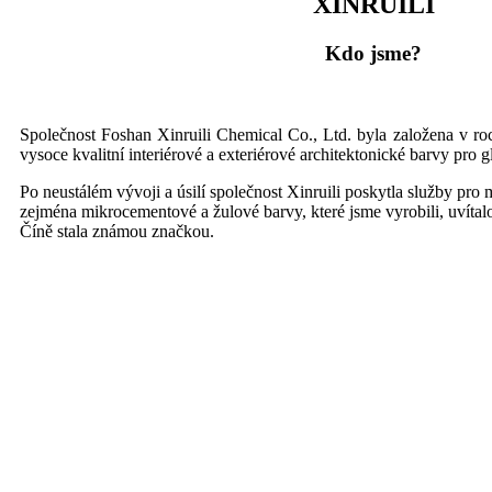
XINRUILI
Kdo jsme?
Společnost Foshan Xinruili Chemical Co., Ltd. byla založena v ro
vysoce kvalitní interiérové ​​a exteriérové ​​architektonické barvy pro 
Po neustálém vývoji a úsilí společnost Xinruili poskytla služby pro
zejména mikrocementové a žulové barvy, které jsme vyrobili, uvítal
Číně stala známou značkou.