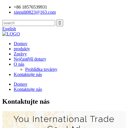
+86 18576539931
xinruili0823@163.com
English
Domov
produkty
Zprávy
Nejčastější dotazy
O nás
Prohlídka továrny
Kontaktujte nás
Domov
Kontaktujte nás
Kontaktujte nás
You International Trade