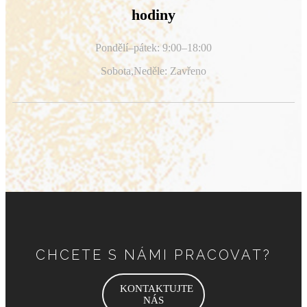
hodiny
Pondělí–pátek: 9:00–18:00
Sobota,
Neděle: Zavřeno
CHCETE S NÁMI PRACOVAT?
KONTAKTUJTE
NÁS