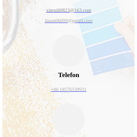
xinruili0823@163.com
Jason06099@gmail.com
Telefon
+86 18576539931