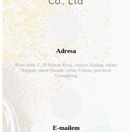
Co., Ltd
Adresa
Plant Nine, č. 29 Haizan Road, vesnice Hailing, město
Xingtan, okres Shunde, město Foshan, provincie
Guangdong
E-mailem