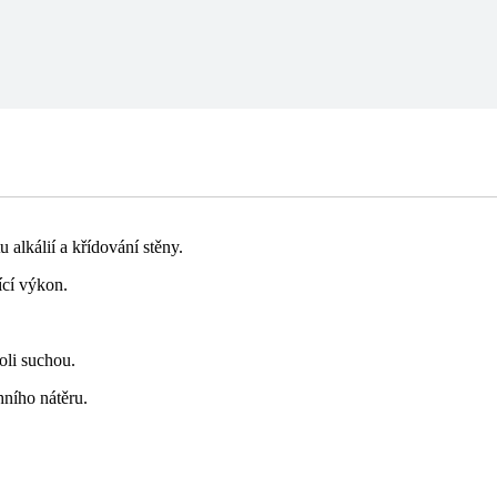
 alkálií a křídování stěny.
ící výkon.
oli suchou.
hního nátěru.