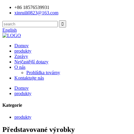
+86 18576539931
xinruili0823@163.com
English
Domov
produkty
Zprávy
Nejčastější dotazy
O nás
Prohlídka továrny
Kontaktujte nás
Domov
produkty
Kategorie
produkty
Představované výrobky