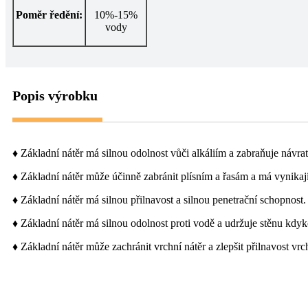
Poměr ředění:
10%-15%
vody
Popis výrobku
♦ Základní nátěr má silnou odolnost vůči alkáliím a zabraňuje návratu
♦ Základní nátěr může účinně zabránit plísním a řasám a má vynikaj
♦ Základní nátěr má silnou přilnavost a silnou penetrační schopnost.
♦ Základní nátěr má silnou odolnost proti vodě a udržuje stěnu kdyk
♦ Základní nátěr může zachránit vrchní nátěr a zlepšit přilnavost vrc