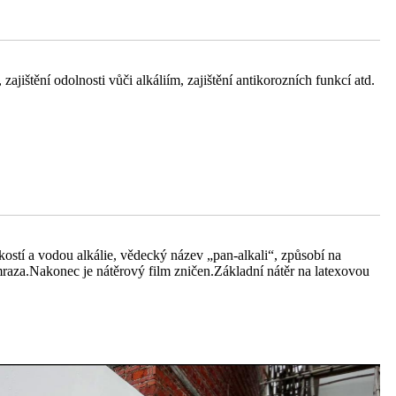
zajištění odolnosti vůči alkáliím, zajištění antikorozních funkcí atd.
hkostí a vodou alkálie, vědecký název „pan-alkali“, způsobí na
raza.Nakonec je nátěrový film zničen.Základní nátěr na latexovou