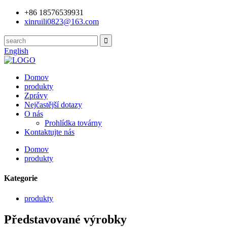
+86 18576539931
xinruili0823@163.com
English
Domov
produkty
Zprávy
Nejčastější dotazy
O nás
Prohlídka továrny
Kontaktujte nás
Domov
produkty
Kategorie
produkty
Představované výrobky