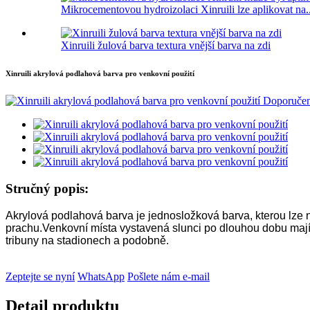
Mikrocementovou hydroizolaci Xinruili lze aplikovat na..
Xinruili žulová barva textura vnější barva na zdi
Xinruili akrylová podlahová barva pro venkovní použití
Stručný popis:
Akrylová podlahová barva je jednosložková barva, kterou lze n
prachu.Venkovní místa vystavená slunci po dlouhou dobu mají s
tribuny na stadionech a podobně.
Zeptejte se nyní
WhatsApp
Pošlete nám e-mail
Detail produktu