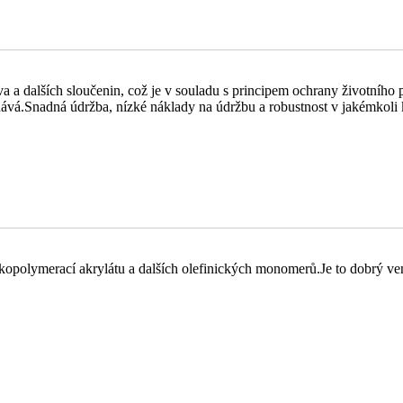
a dalších sloučenin, což je v souladu s principem ochrany životního pro
dává.Snadná údržba, nízké náklady na údržbu a robustnost v jakémkoli 
opolymerací akrylátu a dalších olefinických monomerů.Je to dobrý venk