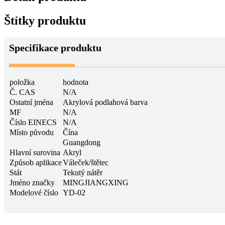
Štítky produktu
Specifikace produktu
položka
hodnota
Č. CAS
N/A
Ostatní jména
Akrylová podlahová barva
MF
N/A
Číslo EINECS
N/A
Místo původu
Čína
Guangdong
Hlavní surovina
Akryl
Způsob aplikace
Váleček/štětec
Stát
Tekutý nátěr
Jméno značky
MINGJIANGXING
Modelové číslo
YD-02